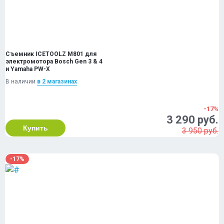
Съемник ICETOOLZ M801 для
электромотора Bosch Gen 3 & 4
и Yamaha PW-X
В наличии
в 2 магазинах
-17%
3 290 руб.
Купить
3 950 руб.
-17%