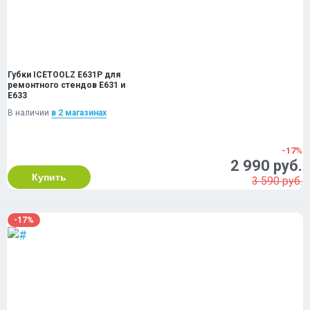
Губки ICETOOLZ E631P для
ремонтного стендов E631 и
E633
В наличии
в 2 магазинах
-17%
2 990 руб.
Купить
3 590 руб.
-17%