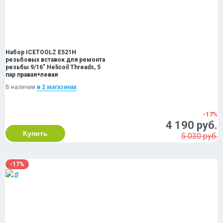
Набор ICETOOLZ E521H
резьбовых вставок для ремонта
резьбы 9/16" Helicoil Threads, 5
пар правая+левая
В наличии
в 2 магазинах
-17%
4 190 руб.
Купить
5 030 руб.
-17%