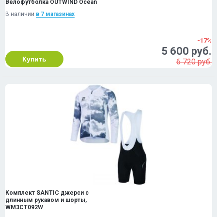
Велофутболка OUTWIND Ocean
В наличии
в 7 магазинах
-17%
5 600 руб.
Купить
6 720 руб.
Комплект SANTIC джерси с
длинным рукавом и шорты,
WM3CT092W